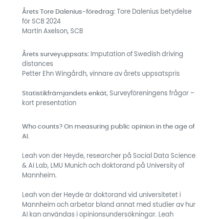
Årets Tore Dalenius-föredrag
: Tore Dalenius betydelse
för SCB 2024
Martin Axelson, SCB
Årets surveyuppsats
: Imputation of Swedish driving
distances
Petter Ehn Wingårdh, vinnare av årets uppsatspris
Statistikfrämjandets enkät
, Surveyföreningens frågor –
kort presentation
Who counts? On measuring public opinion in the age of
AI.
Leah von der Heyde, researcher på Social Data Science
& AI Lab, LMU Munich och doktorand på University of
Mannheim.
Leah von der Heyde är doktorand vid universitetet i
Mannheim och arbetar bland annat med studier av hur
AI kan användas i opinionsundersökningar. Leah