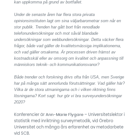
kan uppkomma på grund av bortfallet.
Under de senaste åren har flera stora privata
opinionsinstituten lagt om sina väljarbarometrar som når en
stor publik. Trenden har gått bort från renodlade
telefonundersökningar och mot såväl blandade
undersökningar som webbundersökningar. Detta väcker flera
frågor, både vad gäller de kvalitetsmässiga implikationerna,
och vad gäller orsakerna. Är processen driven främst av
kostnadsskäl eller av omsorg om kvalitet och anpassning till
människors teknik- och kommunikationsvanor?
Både trender och forskning drivs ofta från USA, men Sverige
har på många sätt annorlunda förutsättningar. Vad gäller här?
Vilka är de stora utmaningarna och i vilken riktning finns
lösningarna? Kort sagt: hur gör vi bra surveyundersökningar
2020?
Konferencier är
Ann-Marie Flygare
– Universitetslektor i
statistik med inriktning surveymetodik, vid Örebro
Universitet och många års erfarenhet av metodarbete
vid SCB.