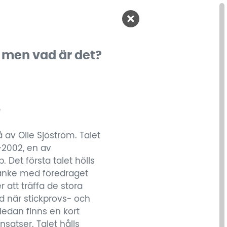
 men vad är det?
e
å av Olle Sjöström. Talet
7-2002, en av
Det första talet hölls
 tanke med föredraget
r att träffa de stora
d när stickprovs- och
edan finns en kort
satser. Talet hålls