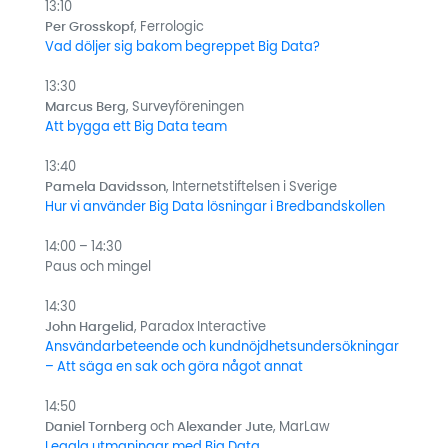
13:10
Per Grosskopf
, Ferrologic
Vad döljer sig bakom begreppet Big Data?
13:30
Marcus Berg
, Surveyföreningen
Att bygga ett Big Data team
13:40
Pamela Davidsson
, Internetstiftelsen i Sverige
Hur vi använder Big Data lösningar i Bredbandskollen
14:00 – 14:30
Paus och mingel
14:30
John Hargelid
, Paradox Interactive
Ansvändarbeteende och kundnöjdhetsundersökningar
– Att säga en sak och göra något annat
14:50
Daniel Tornberg
och
Alexander Jute
, MarLaw
Legala utmaningar med Big Data