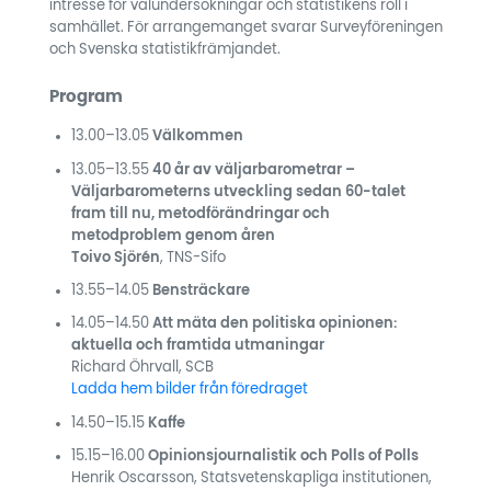
intresse för valundersökningar och statistikens roll i
samhället. För arrangemanget svarar Surveyföreningen
och Svenska statistikfrämjandet.
Program
13.00–13.05
Välkommen
13.05–13.55
40 år av väljarbarometrar –
Väljarbarometerns utveckling sedan 60-talet
fram till nu, metodförändringar och
metodproblem genom åren
Toivo Sjörén
, TNS-Sifo
13.55–14.05
Bensträckare
14.05–14.50
Att mäta den politiska opinionen:
aktuella och framtida utmaningar
Richard Öhrvall, SCB
Ladda hem bilder från föredraget
14.50–15.15
Kaffe
15.15–16.00
Opinionsjournalistik och Polls of Polls
Henrik Oscarsson, Statsvetenskapliga institutionen,