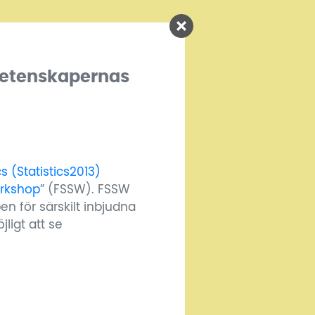
vetenskapernas
cs (Statistics2013)
orkshop
” (FSSW). FSSW
n för särskilt inbjudna
igt att se