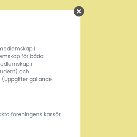
 medlemskap i
lemskap för båda
Medlemskap i
student) och
 (Uppgifter gällande
akta föreningens kassör,