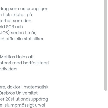
edrag som ursprungligen
 fick skjutas på
kerhet som den
vid SCB och
(JOS) sedan tio år,
officiella statistiken
Mattias Holm att
teori med bortfallsteori
ndividers
are, doktor i matematisk
Örebros Universitet.
ver 20st utlandsuppdrag
ke-slumpmässigt urval