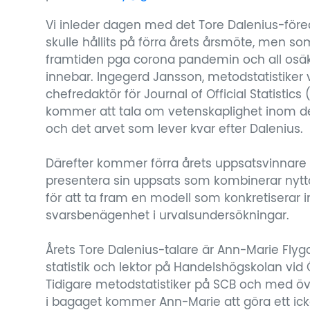
Vi inleder dagen med det Tore Dalenius-för
skulle hållits på förra årets årsmöte, men som
framtiden pga corona pandemin och all osä
innebar. Ingegerd Jansson, metodstatistiker 
chefredaktör för Journal of Official Statistics 
kommer att tala om vetenskaplighet inom den 
och det arvet som lever kvar efter Dalenius.
Därefter kommer förra årets uppsatsvinnare 
presentera sin uppsats som kombinerar nytto
för att ta fram en modell som konkretiserar i
svarsbenägenhet i urvalsundersökningar.
Årets Tore Dalenius-talare är Ann-Marie Flyg
statistik och lektor på Handelshögskolan vid 
Tidigare metodstatistiker på SCB och med ö
i bagaget kommer Ann‑Marie att göra ett ic