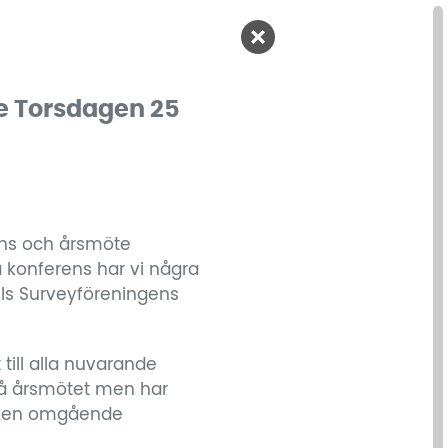
te Torsdagen 25
rens och årsmöte
 konferens har vi några
lls Surveyföreningens
till alla nuvarande
på årsmötet men har
relsen omgående