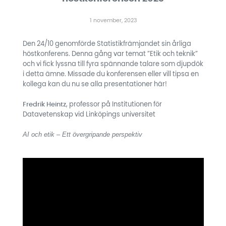
1 november, 2023
Den 24/10 genomförde Statistikfrämjandet sin årliga
höstkonferens. Denna gång var temat ”Etik och teknik”
och vi fick lyssna till fyra spännande talare som djupdök
i detta ämne. Missade du konferensen eller vill tipsa en
kollega kan du nu se alla presentationer här!
Fredrik Heintz
, professor på Institutionen för
Datavetenskap vid Linköpings universitet
AI och etik – Ett övergripande perspektiv