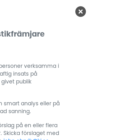
stikfrämjare
era personer verksamma i
aftig insats på
givet publik
 smart analys eller på
rad sanning.
slag på en eller flera
. Skicka förslaget med