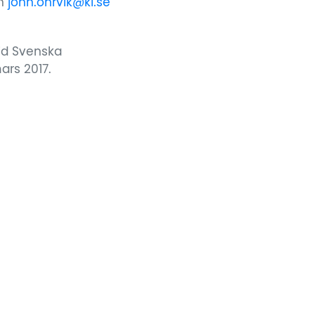
en
john.ohrvik@ki.se
id Svenska
ars 2017.