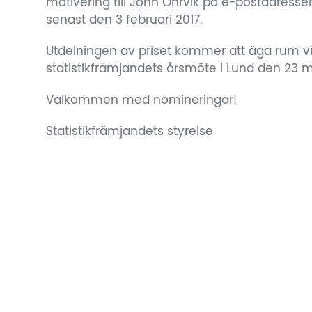
motivering till John Öhrvik på e-postadress
senast den 3 februari 2017.
Utdelningen av priset kommer att äga rum v
statistikfrämjandets årsmöte i Lund den 23 m
Välkommen med nomineringar!
Statistikfrämjandets styrelse