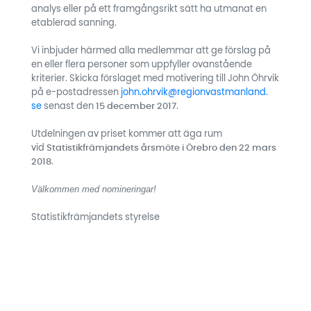
analys eller på ett framgångsrikt sätt ha utmanat en
etablerad sanning.
Vi inbjuder härmed alla medlemmar att ge förslag på
en eller flera personer som uppfyller ovanstående
kriterier. Skicka förslaget med motivering till John Öhrvik
på e-postadressen
john.ohrvik@regionvastmanland.
se
senast den
15 december 2017
.
Utdelningen av priset kommer att äga rum
vid
Statistikfrämjandets årsmöte i Örebro den 22 mars
2018
.
Välkommen med nomineringar!
Statistikfrämjandets styrelse