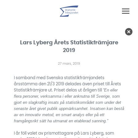
Lars Lyberg Årets Statistikfrämjare
2019
27 mars, 2019
I samband med Svenska statistikfrämjandets
årsstämma den 21/3 2019 delades även priset till Årets
”En eller
Statistikfrämjare ut. Priset delas ut årligen till
flera personer, verksamma i eller anknutna till Sverige, som
gjort en slagkraftig insats på statistikområdet som under det
senaste året givet publik uppmärksamhet. Insatsen kan bestå
av en innovativ metod, en smart analys eller på ett
framgångsrikt sätt ha utmanat en etablerad sanning.”
I år föll valet av prismottagare på Lars Lyberg, som