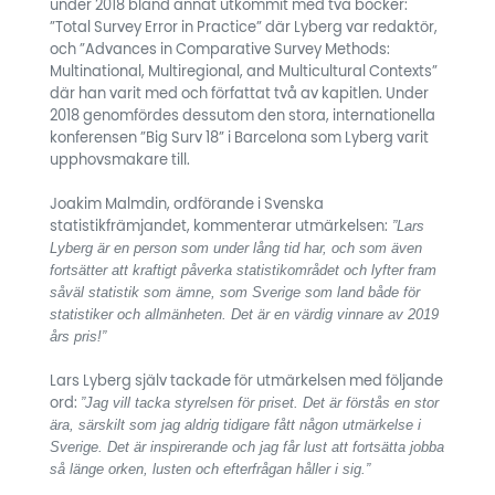
under 2018 bland annat utkommit med två böcker:
”Total Survey Error in Practice” där Lyberg var redaktör,
och ”Advances in Comparative Survey Methods:
Multinational, Multiregional, and Multicultural Contexts”
där han varit med och författat två av kapitlen. Under
2018 genomfördes dessutom den stora, internationella
konferensen ”Big Surv 18” i Barcelona som Lyberg varit
upphovsmakare till.
Joakim Malmdin, ordförande i Svenska
”Lars
statistikfrämjandet, kommenterar utmärkelsen:
Lyberg är en person som under lång tid har, och som även
fortsätter att kraftigt påverka statistikområdet och lyfter fram
såväl statistik som ämne, som Sverige som land både för
statistiker och allmänheten. Det är en värdig vinnare av 2019
års pris!”
Lars Lyberg själv tackade för utmärkelsen med följande
”Jag vill tacka styrelsen för priset. Det är förstås en stor
ord:
ära, särskilt som jag aldrig tidigare fått någon utmärkelse i
Sverige. Det är inspirerande och jag får lust att fortsätta jobba
så länge orken, lusten och efterfrågan håller i sig.”