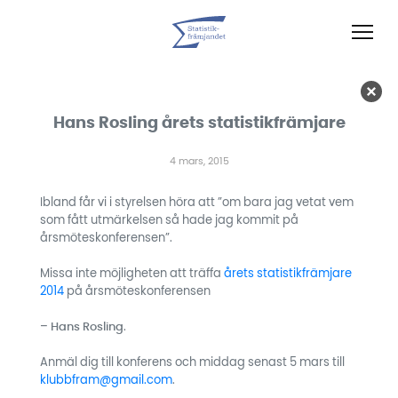
Hans Rosling årets statistikfrämjare
4 mars, 2015
Ibland får vi i styrelsen höra att ”om bara jag vetat vem
som fått utmärkelsen så hade jag kommit på
årsmöteskonferensen”.
Missa inte möjligheten att träffa
årets statistikfrämjare
2014
på årsmöteskonferensen
–
Hans Rosling
.
Anmäl dig till konferens och middag senast 5 mars till
klubbfram@gmail.com
.