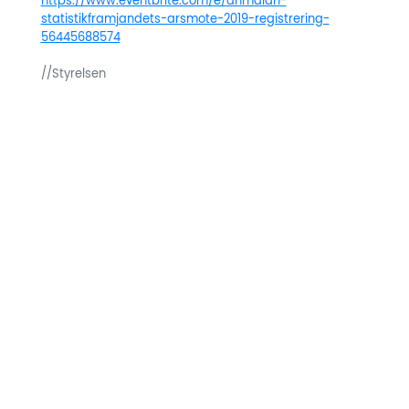
https://www.eventbrite.com/e/anmalan-
statistikframjandets-arsmote-2019-registrering-
56445688574
//Styrelsen