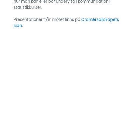
hur man kan eller bör undervisa i kommunikation i
statistikkurser.
Presentationer från mötet finns på
Cramérsällskapets
sida
.