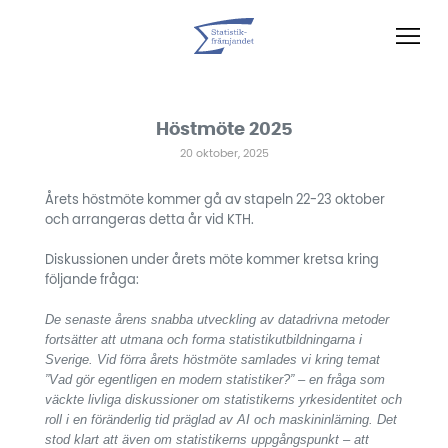
Höstmöte 2025
20 oktober, 2025
Årets höstmöte kommer gå av stapeln 22-23 oktober
och arrangeras detta år vid KTH.
Diskussionen under årets möte kommer kretsa kring
följande fråga:
De senaste årens snabba utveckling av datadrivna metoder
fortsätter att utmana och forma statistikutbildningarna i
Sverige. Vid förra årets höstmöte samlades vi kring temat
”Vad gör egentligen en modern statistiker?” – en fråga som
väckte livliga diskussioner om statistikerns yrkesidentitet och
roll i en föränderlig tid präglad av AI och maskininlärning. Det
stod klart att även om statistikerns uppgångspunkt – att