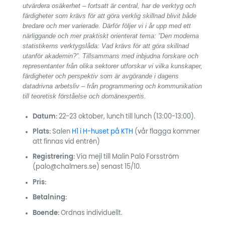
utvärdera osäkerhet – fortsatt är central, har de verktyg och
färdigheter som krävs för att göra verklig skillnad blivit både
bredare och mer varierade. Därför följer vi i år upp med ett
närliggande och mer praktiskt orienterat tema: ”Den moderna
statistikerns verktygslåda: Vad krävs för att göra skillnad
utanför akademin?”. Tillsammans med inbjudna forskare och
representanter från olika sektorer utforskar vi vilka kunskaper,
färdigheter och perspektiv som är avgörande i dagens
datadrivna arbetsliv – från programmering och kommunikation
till teoretisk förståelse och domänexpertis.
Datum:
22-23 oktober, lunch till lunch (13:00-13:00).
Plats:
Salen
H1 i H-huset på KTH
(vår flagga kommer
att finnas vid entrén)
Registrering:
Via mejl till Malin Palö Forsström
(palo@chalmers.se) senast 15/10.
Pris:
Betalning:
Boende:
Ordnas individuellt.