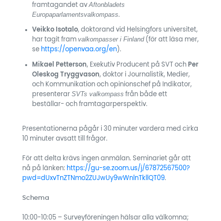
Aftonbladets
framtagandet av
Europaparlamentsvalkompass
.
Veikko Isotalo
, doktorand vid Helsingfors universitet,
valkompasser i Finland
har tagit fram
(för att läsa mer,
se
https://openvaa.org/en
).
Mikael Petterson
, Exekutiv Producent på SVT och
Per
Oleskog Tryggvason
, doktor i Journalistik, Medier,
och Kommunikation och opinionschef på Indikator,
SVTs valkompass
presenterar
från både ett
beställar- och framtagarperspektiv.
Presentationerna pågår i 30 minuter vardera med cirka
10 minuter avsatt till frågor.
För att delta krävs ingen anmälan. Seminariet går att
nå på länken:
https://gu-se.zoom.us/j/67872567500?
pwd=dUxvTnZTNmo2ZUJwUy9wWnlnTkllQT09
.
Schema
10:00­-10:05 – Surveyföreningen hälsar alla välkomna;