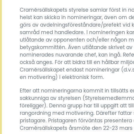
Cramérsällskapets styrelse samlar först in 
helst kan skicka in nomineringar, även om de
görs av avdelningsföreståndare/prefekt vid ka
samråd med handledare. I nomineringen kan
utlåtande av opponenten och/eller någon 
betygskommittén. Även utlåtande skrivet av 
nominerades nuvarande chef, kan ingå. Ref
också anges. För att bidra till en hållbar mil
Cramérsällskapet endast nomineringar (d.v.
en motivering) i elektronisk form.
Efter att nomineringarna kommit in tillsätts
sakkunniga av styrelsen (Styrelsemedlemmar
föreligger). Denna grupp har till uppgift att ti
rangordning med motivering. Därefter fattar
pristagare. Pristagaren förväntas presentera 
Cramérsällskapets årsmöte den 22-23 mars 