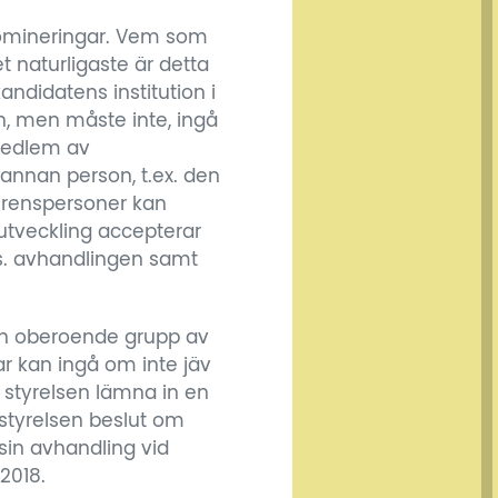
nomineringar. Vem som
t naturligaste är detta
ndidatens institution i
, men måste inte, ingå
medlem av
annan person, t.ex. den
erenspersoner kan
jöutveckling accepterar
s. avhandlingen samt
 en oberoende grupp av
 kan ingå om inte jäv
ll styrelsen lämna in en
 styrelsen beslut om
sin avhandling vid
2018.