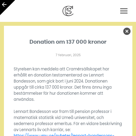
Donation om 137 000 kronor
7 februari, 2025
Styrelsen kan meddela att Cramérsällskapet har
erhållit en donation testamenterad av Lennart
Bondesson, som gick bort i juni 2024. Donationen
uppgår till cirka 137 000 kronor. Det finns ännu inga
bestämmelser för hur donationen kommer att
användas.
Lennart Bondesson var fram till pension professor i
matematisk statistik vid Umeå universitet, och
sedemera professor emeritus. För en vidare beskrivning
av Lennarts liv och karriär, se:
https://www.umu.se/nyheter/lennart-bondessons-