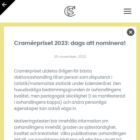
Cramérpriset 2023: dags att nominera!
25 november, 2022
Cramérpriset utdelas årligen för bästa
doktorsavhandling till en person som disputerat i
tatistik/matematisk statistik under kalenderåret. Den
huvudsakliga bedömningsgrunden är avhandlingens
kvalitet, men pedagogisk skicklighet (t ex manifesterad
i avhandlingens kappa) och andra personliga
egenskaper kan också väga in.
Motiveringstexten bör innehålla information om
avhandlingens innehåll, graden av självständighet,
kvalitet och kreativitet. Vilka publikationer avhandlingen
lett till, om kandidaten blivit klar på eller före utsatt tid,