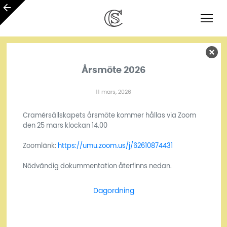
Årsmöte 2026
11 mars, 2026
Cramérsällskapets årsmöte kommer hållas via Zoom
den 25 mars klockan 14.00
Zoomlänk:
https://umu.zoom.us/j/62610874431
Nödvändig dokummentation återfinns nedan.
Dagordning
Ladda ner