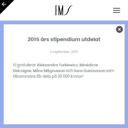
2015 års stipendium utdelat
2 september, 2015
Vi gratulerar
Aleksandra Turkiewicz
,
Bénédicte
Delcoigne
,
Måns Mågnusson
och
Sara Gustavsson
som
tillsammans får dela på 20 000 kronor!