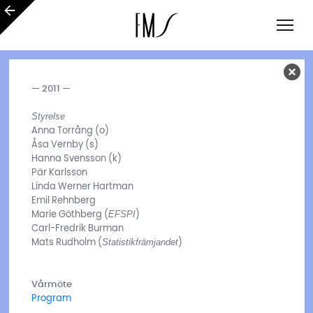
— 2011 —
Styrelse
Anna Torrång (o)
Åsa Vernby (s)
Hanna Svensson (k)
Pär Karlsson
Linda Werner Hartman
Emil Rehnberg
EFSPI
Marie Göthberg (
)
Carl-Fredrik Burman
Statistikfrämjandet
Mats Rudholm (
)
Vårmöte
Program