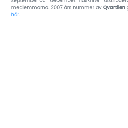
september och december. Tidskriften distribuerade
medlemmarna. 2007 års nummer av
Qvartilen
g
här
.