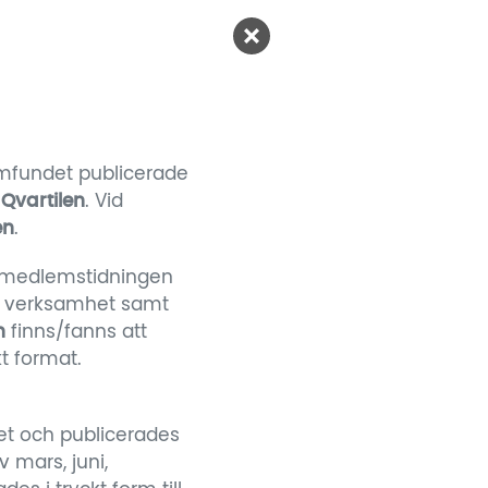
amfundet publicerade
e
Qvartilen
. Vid
en
.
ut medlemstidningen
s verksamhet samt
n
finns/fanns att
kt format.
et och publicerades
 mars, juni,