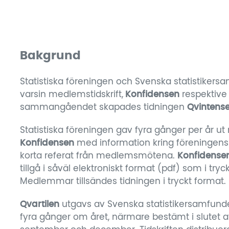
Bakgrund
Statistiska föreningen och Svenska statistikers
varsin medlemstidskrift,
Konfidensen
respektiv
sammangåendet skapades tidningen
Qvintens
Statistiska föreningen gav fyra gånger per år 
Konfidensen
med information kring föreningen
korta referat från medlemsmötena.
Konfidense
tillgå i såväl elektroniskt format (pdf) som i tryc
Medlemmar tillsändes tidningen i tryckt format.
Qvartilen
utgavs av Svenska statistikersamfund
fyra gånger om året, närmare bestämt i slutet av