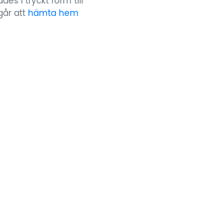
s i tryckt form till
år att
hämta hem